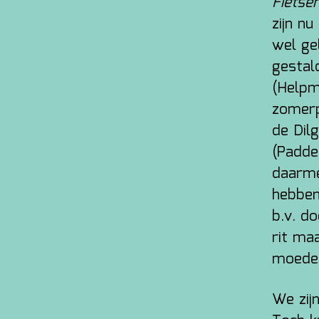
Fietse
zijn n
wel gel
gestald
(Helpm
zomerp
de Dil
(Paddep
daarme
hebben
b.v. d
rit ma
moeder
We zij