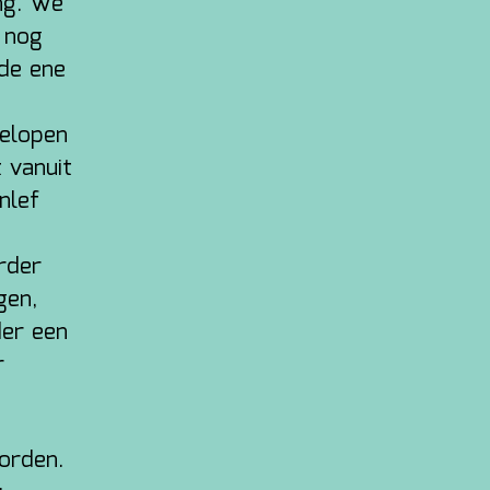
ng. We
 nog
 de ene
gelopen
 vanuit
nlef
rder
gen,
der een
r
worden.