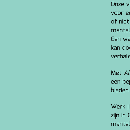
Onze v
voor e
of nie
mantel
Een wa
kan do
verhal
Met
Al
een be
bieden
Werk j
zijn i
mantel