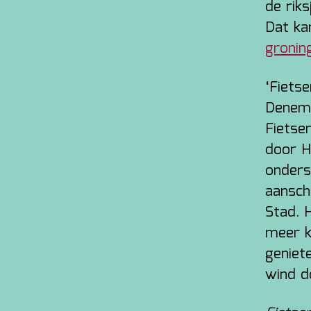
de riks
Dat ka
gronin
‘Fietse
Denema
Fietser
door H
onders
aansch
Stad. 
meer k
geniet
wind d