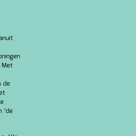
anuit
roningen
. Met
m de
et
te
n ‘de