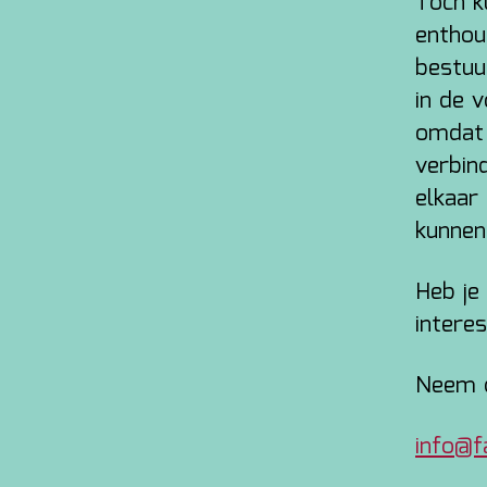
Toch k
enthous
bestuu
in de 
omdat 
verbin
elkaar
kunnen
Heb je 
intere
Neem d
info@f