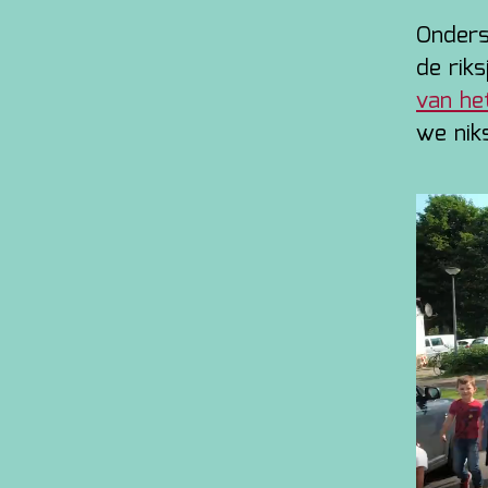
Onders
de rik
van he
we nik