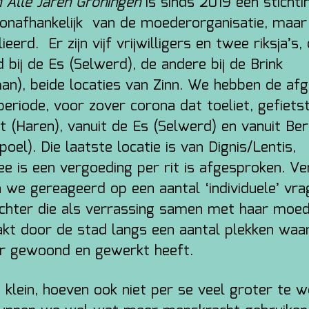
n Alle Jaren Groningen
is sinds 2019 een stichti
u onafhankelijk van de moederorganisatie, maar
ieerd. Er zijn vijf vrijwilligers en twee riksja’s,
 bij de Es (Selwerd), de andere bij de Brink
an), beide locaties van Zinn. We hebben de af
eriode, voor zover corona dat toeliet, gefietst
gt (Haren), vanuit de Es (Selwerd) en vanuit Ber
oel). Die laatste locatie is van Dignis/Lentis,
e is een vergoeding per rit is afgesproken. Ve
 we gereageerd op een aantal ‘individuele’ vra
ochter die als verrassing samen met haar moe
akt door de stad langs een aantal plekken waa
 gewoond en gewerkt heeft.
n klein, hoeven ook niet per se veel groter te 