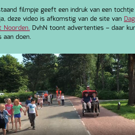
taand filmpje geeft een indruk van een tochtj
sja, deze video is afkomstig van de site van
Dag
t Noorden.
DvhN toont advertenties – daar ku
s aan doen.