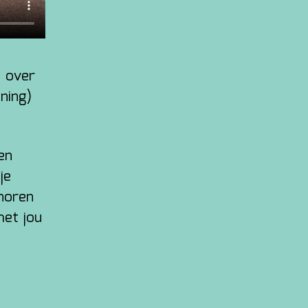
 over
ning)
en
je
horen
met jou