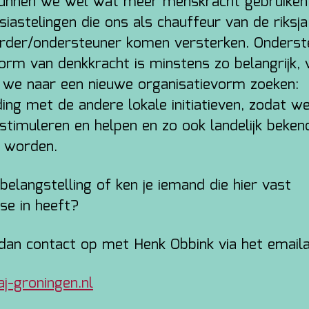
unnen we wel wat meer menskracht gebruiken
iastelingen die ons als chauffeur van de riksja
rder/ondersteuner komen versterken. Onderst
vorm van denkkracht is minstens zo belangrijk, 
we naar een nieuwe organisatievorm zoeken:
ding met de andere lokale initiatieven, zodat w
 stimuleren en helpen en zo ook landelijk beken
 worden.
belangstelling of ken je iemand die hier vast
sse in heeft?
an contact op met Henk Obbink via het emaila
aj-groningen.nl