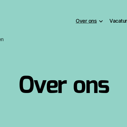
Over ons
Vacatu
en
Over ons