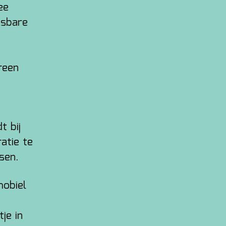
ee
tsbare
reen
t bij
atie te
sen.
mobiel
je in