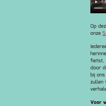
Op dez
onze
S
Iedere
herinn
fietst
door d
bij ons
zullen
verhal
Voor 