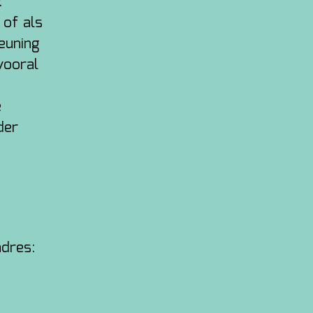
:
 of als
euning
vooral
e
der
dres: