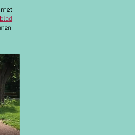
e met
blad
nnen